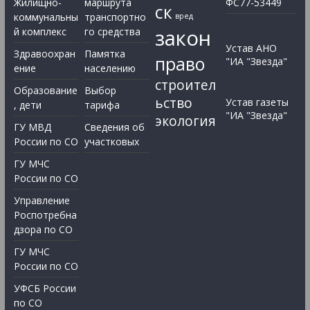
Жилищно-
маршрута
ФС77-53449
ск
коммунальны
транспортно
вред
закон
й комплекс
го средства
Устав АНО
Здравоохран
Памятка
право
"ИА "Звезда"
ение
населению
строител
Образование
Выбор
ьство
Устав газеты
, дети
тарифа
"ИА "Звезда"
экология
ГУ МВД
Сведения об
России по СО
участковых
ГУ МЧС
России по СО
Управление
Роспотребна
дзора по СО
ГУ МЧС
России по СО
УФСБ России
по СО