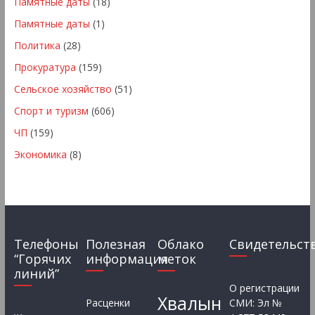
Памятные даты
(18)
Памятные даты
(1)
Политика
(28)
Прокуратура
(159)
Сельское хозяйство
(51)
Спорт и туризм
(606)
ЧП
(159)
Экономика
(8)
Телефоны
Полезная
Облако
Свидетельст
“Горячих
информация
меток
линий”
О регистрации
Хвалын
Расценки
СМИ: Эл №