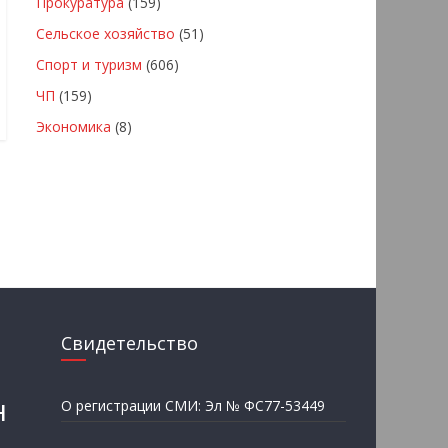
Прокуратура
(159)
Сельское хозяйство
(51)
Спорт и туризм
(606)
ЧП
(159)
Экономика
(8)
Свидетельство
н
О регистрации СМИ: Эл № ФС77-53449