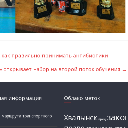
, как правильно принимать антибиотики
» открывает набор на второй поток обучения
→
ная информация
Облако меток
зако
Хвалынск
и маршрута транспортного
вред
а
право