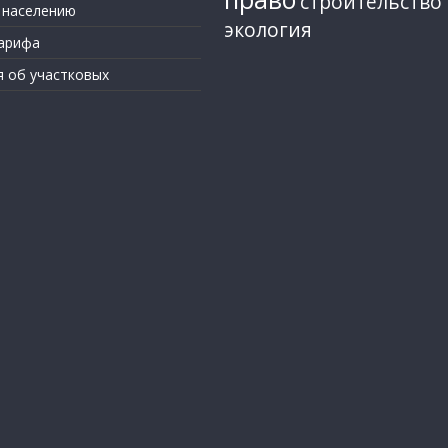
строительство
 населению
экология
арифа
я об участковых