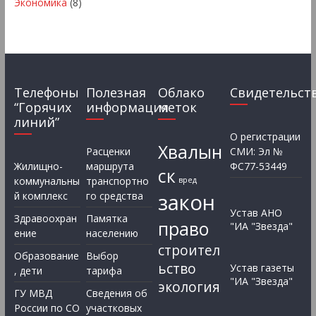
Экономика
(8)
Телефоны
Полезная
Облако
Свидетельст
“Горячих
информация
меток
линий”
О регистрации
Хвалын
Расценки
СМИ: Эл №
Жилищно-
маршрута
ФС77-53449
ск
коммунальны
транспортно
вред
закон
й комплекс
го средства
Устав АНО
Здравоохран
Памятка
право
"ИА "Звезда"
ение
населению
строител
Образование
Выбор
ьство
Устав газеты
, дети
тарифа
"ИА "Звезда"
экология
ГУ МВД
Сведения об
России по СО
участковых