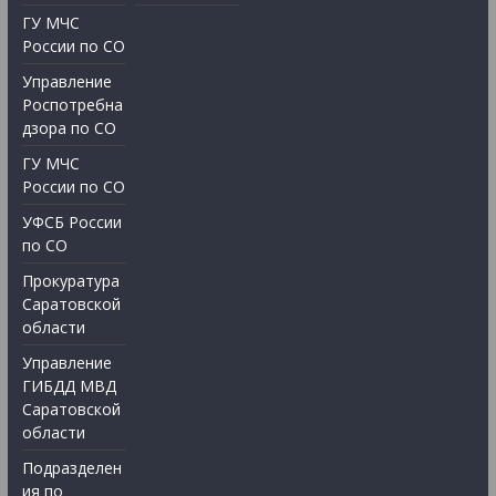
ГУ МЧС
России по СО
Управление
Роспотребна
дзора по СО
ГУ МЧС
России по СО
УФСБ России
по СО
Прокуратура
Саратовской
области
Управление
ГИБДД МВД
Саратовской
области
Подразделен
ия по