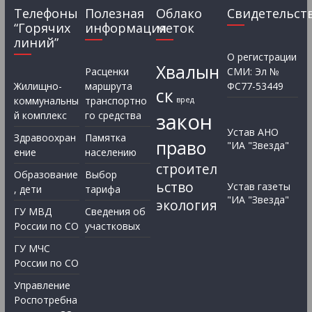
Телефоны
Полезная
Облако
Свидетельст
“Горячих
информация
меток
линий”
О регистрации
Хвалын
Расценки
СМИ: Эл №
Жилищно-
маршрута
ФС77-53449
ск
коммунальны
транспортно
вред
закон
й комплекс
го средства
Устав АНО
Здравоохран
Памятка
право
"ИА "Звезда"
ение
населению
строител
Образование
Выбор
ьство
Устав газеты
, дети
тарифа
"ИА "Звезда"
экология
ГУ МВД
Сведения об
России по СО
участковых
ГУ МЧС
России по СО
Управление
Роспотребна