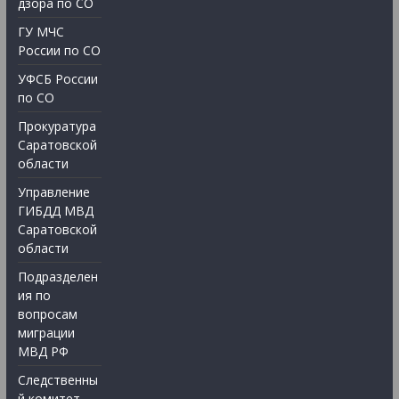
дзора по СО
ГУ МЧС
России по СО
УФСБ России
по СО
Прокуратура
Саратовской
области
Управление
ГИБДД МВД
Саратовской
области
Подразделен
ия по
вопросам
миграции
МВД РФ
Следственны
й комитет