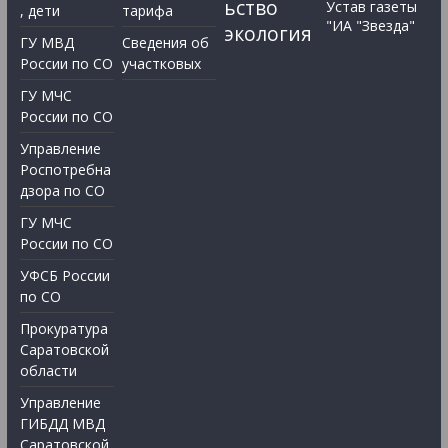
ьство
Устав газеты
, дети
тарифа
"ИА "Звезда"
экология
ГУ МВД
Сведения об
России по СО
участковых
ГУ МЧС
России по СО
Управление
Роспотребна
дзора по СО
ГУ МЧС
России по СО
УФСБ России
по СО
Прокуратура
Саратовской
области
Управление
ГИБДД МВД
Саратовской