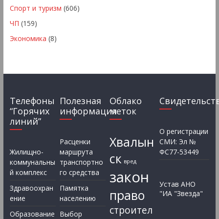
Спорт и туризм
(606)
ЧП
(159)
Экономика
(8)
Телефоны
Полезная
Облако
Свидетельст
“Горячих
информация
меток
линий”
О регистрации
Хвалын
Расценки
СМИ: Эл №
Жилищно-
маршрута
ФС77-53449
ск
коммунальны
транспортно
вред
закон
й комплекс
го средства
Устав АНО
Здравоохран
Памятка
право
"ИА "Звезда"
ение
населению
строител
Образование
Выбор