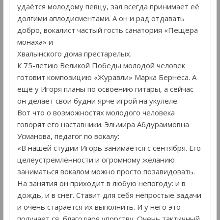
удаётся молодому певцу, зал всегда принимает её
долгими аплодисментами. А он и рад отдавать
добро, вокалист частый гость санатория «Пещера
монаха» и
Хвалынского дома престарелых.
К 75-летию Великой Победы молодой человек
готовит композицию «Журавли» Марка Бернеса. А
ещё у Игоря планы по освоению гитары, а сейчас
он делает свои будни ярче игрой на укулеле.
Вот что о возможностях молодого человека
говорят его наставники. Эльмира Абдураимовна
Усманова, педагог по вокалу:
«В нашей студии Игорь занимается с сентября. Его
целеустремлённости и огромному желанию
заниматься вокалом можно просто позавидовать.
На занятия он приходит в любую непогоду: и в
дождь, и в снег. Ставит для себя непростые задачи
и очень старается их выполнить. И у него это
получает ся, благодаря упорству. Очень тактичный