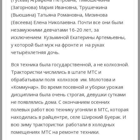
(Загорнова) Мария Ивановна, Трушечкина
(Вьюшина) Татьяна Романовна, Мизинова
(Евсеева) Елена Николаевна. Почти все они были
незамужними девчатами 16-20 лет, за
исключением Кузьминой Екатерины Артемьевны,
у которой был муж на фронте и на руках
четырёхлетняя дочь.
Вся техника была государственной, а не колхозной.
Трактористки числились в штате МТС и
обрабатывали поля колхозов им. Молотова и
«Коммунар». Во время посевной и уборки урожая
дисциплина была очень строгая, девушки сутками
не появлялись дома. С окончанием осенних
полевых работ всю технику угоняли в МТС, которая
находилась в райцентре, селе Широкий Буерак. И
всю зиму трактористки работали в холодных
помещениях МТС на ремонте техники.