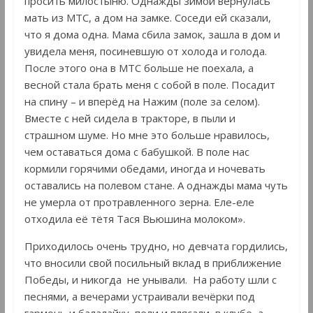
просить милостыню. Однажды зимой вернулась
мать из МТС, а дом на замке. Соседи ей сказали,
что я дома одна. Мама сбила замок, зашла в дом и
увидела меня, посиневшую от холода и голода.
После этого она в МТС больше не поехала, а
весной стала брать меня с собой в поле. Посадит
на спину – и вперёд на Нажим (поле за селом).
Вместе с ней сидела в тракторе, в пыли и
страшном шуме. Но мне это больше нравилось,
чем оставаться дома с бабушкой. В поле нас
кормили горячими обедами, иногда и ночевать
оставались на полевом стане. А однажды мама чуть
не умерла от протравленного зерна. Еле-еле
отходила её тётя Тася Вьюшина молоком».
Приходилось очень трудно, но девчата гордились,
что вносили свой посильный вклад в приближение
Победы, и никогда не унывали. На работу шли с
песнями, а вечерами устраивали вечёрки под
гармонь и балалайку, пели и плясали в клубе, а