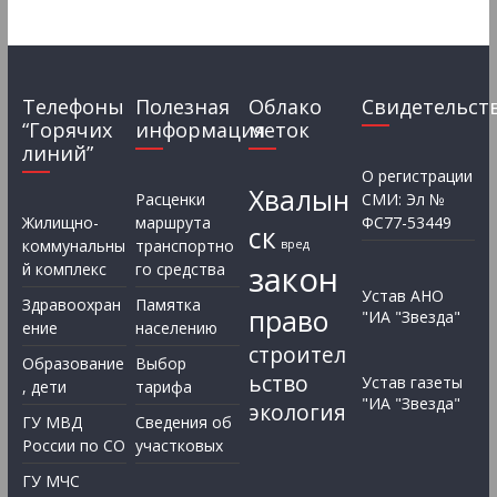
Телефоны
Полезная
Облако
Свидетельст
“Горячих
информация
меток
линий”
О регистрации
Хвалын
Расценки
СМИ: Эл №
Жилищно-
маршрута
ФС77-53449
ск
коммунальны
транспортно
вред
закон
й комплекс
го средства
Устав АНО
Здравоохран
Памятка
право
"ИА "Звезда"
ение
населению
строител
Образование
Выбор
ьство
Устав газеты
, дети
тарифа
"ИА "Звезда"
экология
ГУ МВД
Сведения об
России по СО
участковых
ГУ МЧС