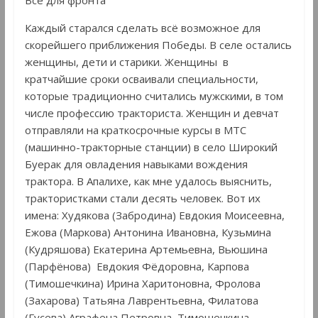
Каждый старался сделать всё возможное для
скорейшего приближения Победы. В селе остались
женщины, дети и старики. Женщины в
кратчайшие сроки осваивали специальности,
которые традиционно считались мужскими, в том
числе профессию тракториста. Женщин и девчат
отправляли на краткосрочные курсы в МТС
(машинно-тракторные станции) в село Широкий
Буерак для овладения навыками вождения
трактора. В Апалихе, как мне удалось выяснить,
трактористками стали десять человек. Вот их
имена: Худякова (Забродина) Евдокия Моисеевна,
Ежова (Маркова) Антонина Ивановна, Кузьмина
(Кудряшова) Екатерина Артемьевна, Вьюшина
(Парфёнова) Евдокия Фёдоровна, Карпова
(Тимошечкина) Ирина Харитоновна, Фролова
(Захарова) Татьяна Лаврентьевна, Филатова
(Гусева) Аграфена Петровна, Тимошечкина