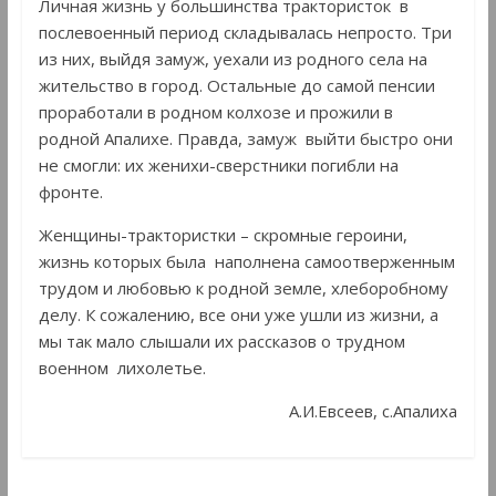
Личная жизнь у большинства трактористок в
послевоенный период складывалась непросто. Три
из них, выйдя замуж, уехали из родного села на
жительство в город. Остальные до самой пенсии
проработали в родном колхозе и прожили в
родной Апалихе. Правда, замуж выйти быстро они
не смогли: их женихи-сверстники погибли на
фронте.
Женщины-трактористки – скромные героини,
жизнь которых была наполнена самоотверженным
трудом и любовью к родной земле, хлеборобному
делу. К сожалению, все они уже ушли из жизни, а
мы так мало слышали их рассказов о трудном
военном лихолетье.
А.И.Евсеев, с.Апалиха