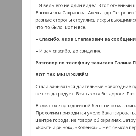
– Я ведь его не один видел. Этот огненный
Васильевна Сахранова, Александр Петрович У
разные стороны струились искры вьющимися
что-то было. Вот и всё.
– Спасибо, Яков Степанович за сообщени
– И вам спасибо, до свидания.
Разговор по телефону записала Галина П
ВОТ ТАК МЫ И ЖИВЁМ
Стали забываться длительные новогодние пр
не всегда радует. Взять хотя бы дороги. Раз
В суматохе праздничной беготни по магазина
Прохожим приходится умело балансировать, 
центре города, не говоря об окраинах. Затр
«Крытый рынок», «Копейка»… Нет смысла пер