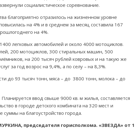
азвернули социалистическое соревнование.
тва благоприятно отразилось на жизненном уровне
 повысилась на 4% и в среднем за месяц составила 167
прошлогоднего на 4%.
1400 легковых автомобилей и около 4000 мотоциклов.
илей, 200 мотоциклов, 300 стиральных машин, 500
иёмников, на 200 тысяч рублей ковровых и на такую же
г за год возрос на 9,4%, а по селу – на 8,3%.
и до 93 тысяч тонн, мяса – до 3800 тонн, молока – до
 Планируется ввод свыше 9000 кв. м жилья, составляется
ьство в городе детского комбината на 320 мест и
е суммы на благоустройство города.
МУРКИНА, председателя горисполкома. «ЗВЕЗДА» от 1