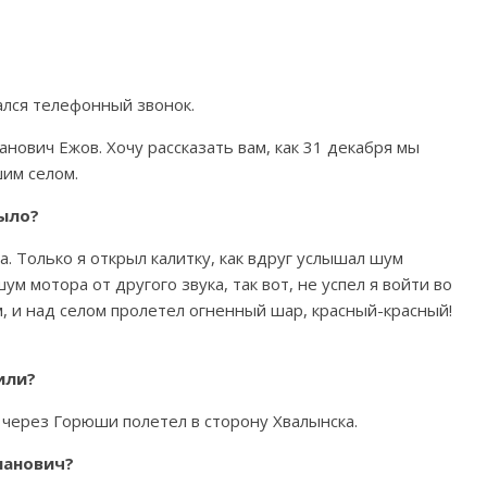
ался телефонный звонок.
анович Ежов. Хочу рассказать вам, как 31 декабря мы
им селом.
было?
ба. Только я открыл калитку, как вдруг услышал шум
ум мотора от другого звука, так вот, не успел я войти во
ом, и над селом пролетел огненный шар, красный-красный!
или?
 через Горюши полетел в сторону Хвалынска.
панович?