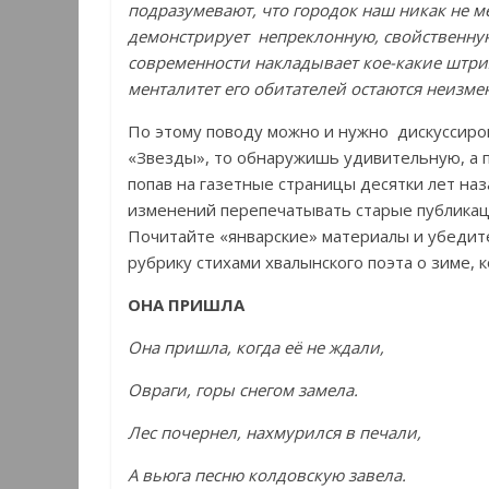
подразумевают, что городок наш никак не ме
демонстрирует непреклонную, свойственную
современности накладывает кое-какие штрих
менталитет его обитателей остаются неизм
По этому поводу можно и нужно дискуссиро
«Звезды», то обнаружишь удивительную, а 
попав на газетные страницы десятки лет наз
изменений перепечатывать старые публикаци
Почитайте «январские» материалы и убедит
рубрику стихами хвалынского поэта о зиме,
ОНА ПРИШЛА
Она пришла, когда её не ждали,
Овраги, горы снегом замела.
Лес почернел, нахмурился в печали,
А вьюга песню колдовскую завела.