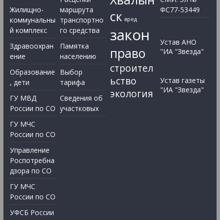
Жилищно-
маршрута
ФС77-53449
ск
коммунальны
транспортно
вред
закон
й комплекс
го средства
Устав АНО
Здравоохран
Памятка
право
"ИА "Звезда"
ение
населению
строител
Образование
Выбор
ьство
Устав газеты
, дети
тарифа
"ИА "Звезда"
экология
ГУ МВД
Сведения об
России по СО
участковых
ГУ МЧС
России по СО
Управление
Роспотребна
дзора по СО
ГУ МЧС
России по СО
УФСБ России