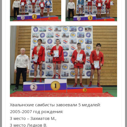
Хвалынские самбисты завоевали 5 медалей:
2005-2007 год рождения:
3 место – Захматов М.,
3 место Ледков В.