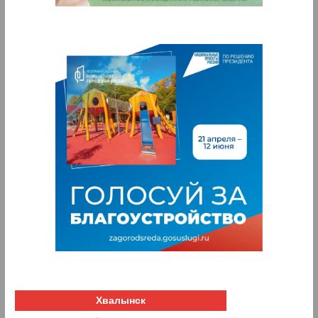
Хвалынск