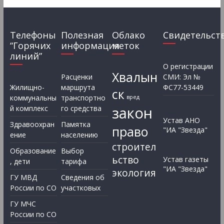
Телефоны
Полезная
Облако
Свидетельст
“Горячих
информация
меток
линий”
О регистрации
Хвалын
Расценки
СМИ: Эл №
Жилищно-
маршрута
ФС77-53449
ск
коммунальны
транспортно
вред
закон
й комплекс
го средства
Устав АНО
Здравоохран
Памятка
право
"ИА "Звезда"
ение
населению
строител
Образование
Выбор
ьство
Устав газеты
, дети
тарифа
"ИА "Звезда"
экология
ГУ МВД
Сведения об
России по СО
участковых
ГУ МЧС
России по СО