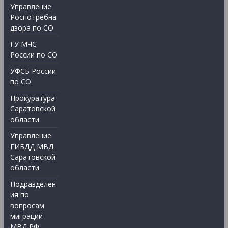
Управление
Роспотребна
дзора по СО
ГУ МЧС
России по СО
УФСБ России
по СО
Прокуратура
Саратовской
области
Управление
ГИБДД МВД
Саратовской
области
Подразделен
ия по
вопросам
миграции
МВД РФ